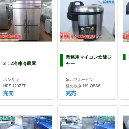
業務用マイコン炊飯ジ
2：2冷凍冷蔵庫
ャー
ホシザキ
象印マホービン
HRF-120ZFT
極め炊き NS-QB36
完売
完売