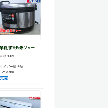
業務用IH炊飯ジャー
単相200V
タイガー魔法瓶
JIW-A360
完売