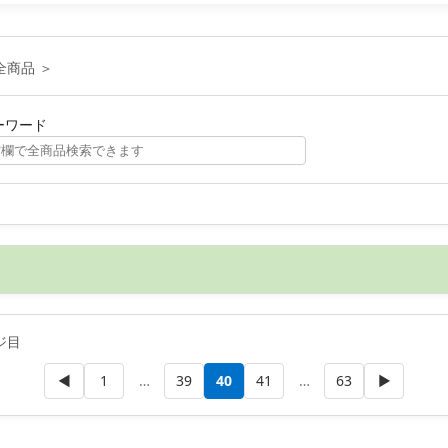
全商品 ＞
ーワード
ジ目
◀
1
…
39
40
41
…
63
▶