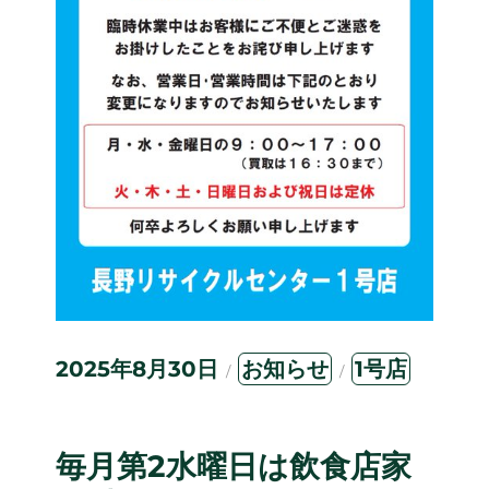
投
カ
タ
2025年8月30日
お知らせ
1号店
稿
テ
グ
日:
ゴ
リ
ー
毎月第2水曜日は飲食店家