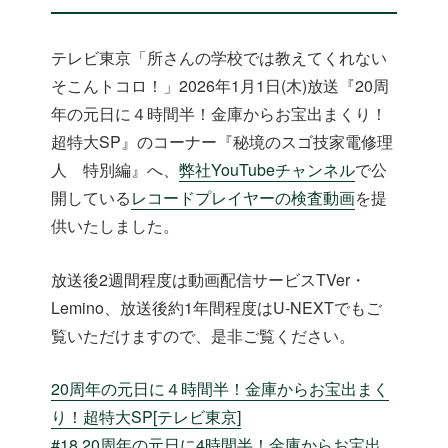
テレビ東京「所さんの学校では教えてくれない
そこんトコロ！」2026年1月1日(木)放送『20周
年の元日に４時間半！金庫からお宝出まくり！
超特大SP』のコーナー『秘境のスゴ技家電修理
人 特別編』へ、
弊社YouTubeチャンネル
で公
開している
レコードプレイヤーの検査動画
を提
供いたしました。
放送後2週間程度は動画配信サービスTVer・
Lemino、放送後約1年間程度はU-NEXTでもご
覧いただけますので、是非ご覧ください。
20周年の元日に４時間半！金庫からお宝出まく
り！超特大SP[テレビ東京]
#18 20周年の元日に4時間半！金庫からお宝出