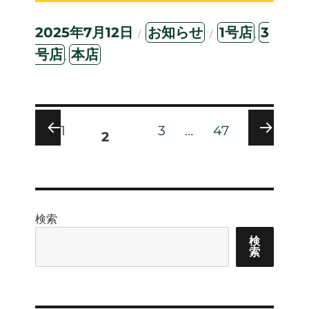
投
カ
タ
2025年7月12日
お知らせ
1号店
3
,
稿
テ
グ
号店
本店
,
日:
ゴ
リ
ー
投
固定ペー
固
固
固
1
3
…
47
ジ
2
定
定
定
稿
前
次
ペ
ペ
ペ
の
の
ー
ー
ー
ペ
ペ
の
ジ
ジ
ジ
ー
ー
ジ
ジ
ペ
検索
ー
検
索
ジ
送