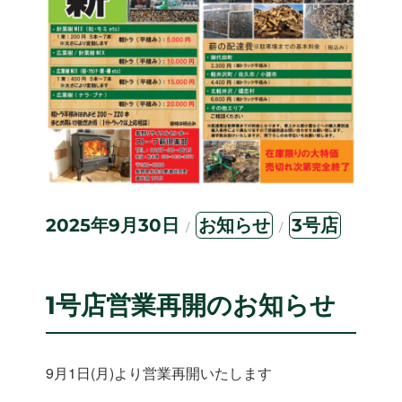
投
カ
タ
2025年9月30日
お知らせ
3号店
稿
テ
グ
日:
ゴ
リ
ー
1号店営業再開のお知らせ
9月1日(月)より営業再開いたします