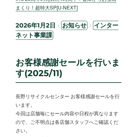
まくり！超特大SP[U-NEXT]
投
カ
タ
2026年1月2日
お知らせ
インター
稿
テ
グ
ネット事業課
日:
ゴ
リ
ー
お客様感謝セールを行いま
す(2025/11)
長野リサイクルセンター お客様感謝セールを行
います。
今回は店舗毎にセール内容や日程が異なります
ので、ご不明点は各店舗スタッフへご確認くだ
さい。