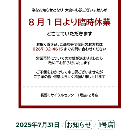
投
カ
タ
2025年7月31日
お知らせ
1号店
稿
テ
グ
日:
ゴ