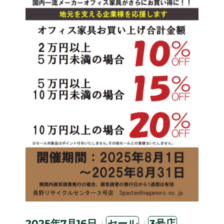
投
カ
タ
2025年7月16日
セール
3号店