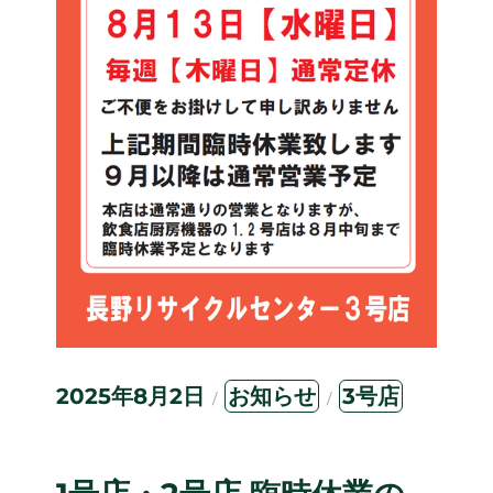
投
カ
タ
2025年8月2日
お知らせ
3号店
稿
テ
グ
日:
ゴ
リ
ー