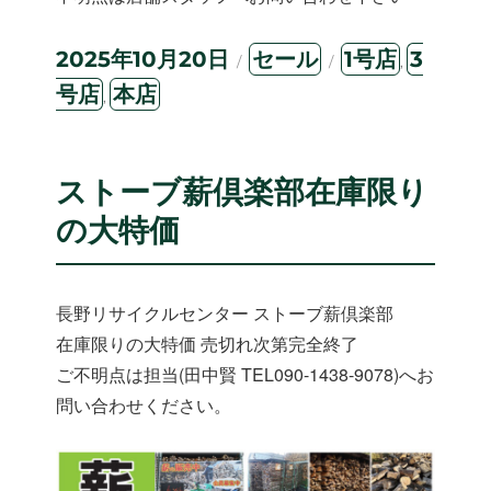
投
カ
タ
2025年10月20日
セール
1号店
3
,
稿
テ
グ
号店
本店
,
日:
ゴ
リ
ー
ストーブ薪倶楽部在庫限り
の大特価
長野リサイクルセンター ストーブ薪倶楽部
在庫限りの大特価 売切れ次第完全終了
ご不明点は担当(田中賢 TEL090-1438-9078)へお
問い合わせください。