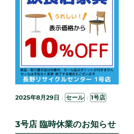
投
カ
タ
2025年8月29日
セール
1号店
稿
テ
グ
日:
ゴ
リ
ー
3号店 臨時休業のお知らせ