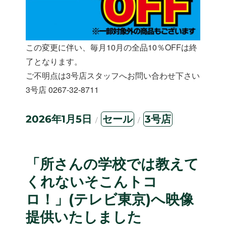
この変更に伴い、毎月10月の全品10％OFFは終
了となります。
ご不明点は3号店スタッフへお問い合わせ下さい
3号店 0267-32-8711
投
カ
タ
2026年1月5日
セール
3号店
稿
テ
グ
日:
ゴ
リ
ー
「所さんの学校では教えて
くれないそこんトコ
ロ！」(テレビ東京)へ映像
提供いたしました