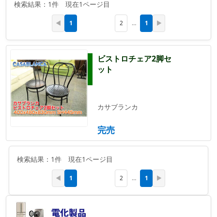
検索結果：1件 現在1ページ目
1
1
◀
2
…
▶
ビストロチェア2脚セ
ット
カサブランカ
完売
検索結果：1件 現在1ページ目
1
1
◀
2
…
▶